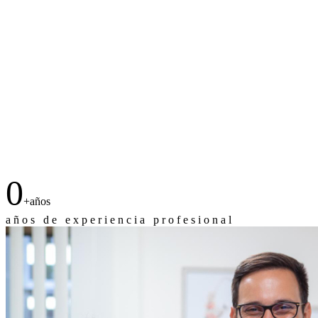
0
+
años
a
ñ
o
s
d
e
e
x
p
e
r
i
e
n
c
i
a
p
r
o
f
e
s
i
o
n
a
l