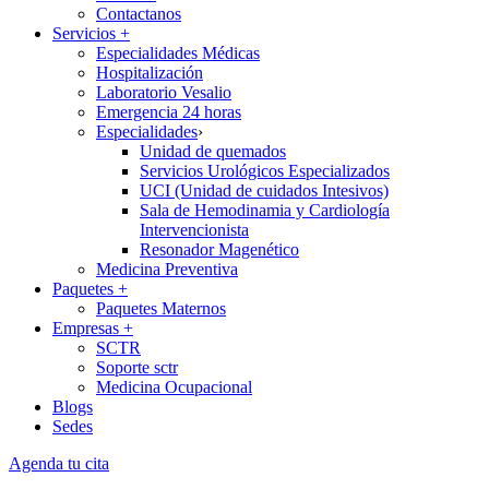
Contactanos
Servicios
+
Especialidades Médicas
Hospitalización
Laboratorio Vesalio
Emergencia 24 horas
Especialidades
›
Unidad de quemados
Servicios Urológicos Especializados
UCI (Unidad de cuidados Intesivos)
Sala de Hemodinamia y Cardiología
Intervencionista
Resonador Magenético
Medicina Preventiva
Paquetes
+
Paquetes Maternos
Empresas
+
SCTR
Soporte sctr
Medicina Ocupacional
Blogs
Sedes
Agenda tu cita